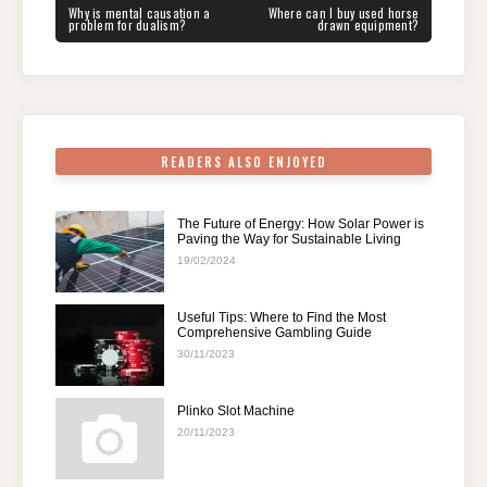
navigation
b
st
t
dI
A
a
PREVIOUS
NEXT
Why is mental causation a
Where can I buy used horse
POST:
POST:
problem for dualism?
drawn equipment?
o
n
p
m
o
p
k
READERS ALSO ENJOYED
The Future of Energy: How Solar Power is
Paving the Way for Sustainable Living
19/02/2024
Useful Tips: Where to Find the Most
Comprehensive Gambling Guide
30/11/2023
Plinko Slot Machine
20/11/2023