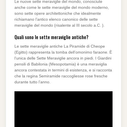
Le nuove sette meraviglie del mondo, conosciute
anche come le sette meraviglie del mondo moderno,
sono sette opere architettoniche che idealmente
richiamano l’antico elenco canonico delle sette
meraviglie del mondo (risalente al III secolo a.C. ).
Quali sono le sette meraviglie antiche?
Le sette meraviglie antiche La Piramide di Cheope
(Egitto) rappresenta la tomba dell’omonimo faraone. È
l’unica delle Sette Meraviglie ancora in piedi. I Giardini
pensili di Babilonia (Mesopotamia) è una meraviglia
ancora contestata in termini di esistenza, e si racconta
che la regina Semiramide raccogliesse rose fresche
durante tutto l’anno.