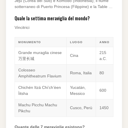
Jeju (Corea del Sud) e Komodo (Indonesia); il fiume
sotterraneo di Puerto Princesa (Filippine) e la Table …
Quale la settima meraviglia del mondo?
Vincitrici
MONUMENTO
LUOGO
ANNO
Grande muraglia cinese
215
Cina
万里长城
a.C.
Colosseo
Roma, Italia
80
Amphitheatrum Flavium
Chichén Itzá Chi’ch’èen
Yucatán,
600
Ìitsha
Messico
Machu Picchu Machu
Cusco, Perù
1450
Pikchu
Quante delle 7 meraviglie esistono?