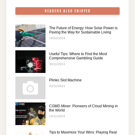
k
READERS ALSO ENJOYED
The Future of Energy: How Solar Power is
Paving the Way for Sustainable Living
19/02/2024
Useful Tips: Where to Find the Most
Comprehensive Gambling Guide
30/11/2023
Plinko Slot Machine
20/11/2023
CGMD Miner: Pioneers of Cloud Mining in
the World
14/11/2023
Tips to Maximize Your Wins: Playing Real