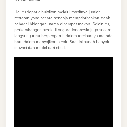
Hal itu dapat dibuktikan melalui masifnya jumlah
restoran yang secara sengaja memprioritaskan steak
sebagai hidangan utama di tempat makan. Selain itu,
perkembangan steak di negara Indonesia juga secara
langsung turut berpengaruh dalam terciptanya metode
baru dalam menyajikan steak. Saat ini sudah banyak
inovasi dan model dari steak.