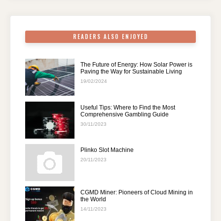
o
p
k
READERS ALSO ENJOYED
The Future of Energy: How Solar Power is
Paving the Way for Sustainable Living
19/02/2024
Useful Tips: Where to Find the Most
Comprehensive Gambling Guide
30/11/2023
Plinko Slot Machine
20/11/2023
CGMD Miner: Pioneers of Cloud Mining in
the World
14/11/2023