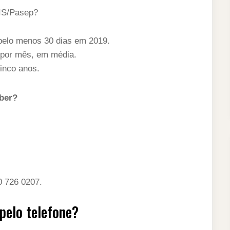
PIS/Pasep?
pelo menos 30 dias em 2019.
 por mês, em média.
inco anos.
eber?
0 726 0207.
pelo telefone?