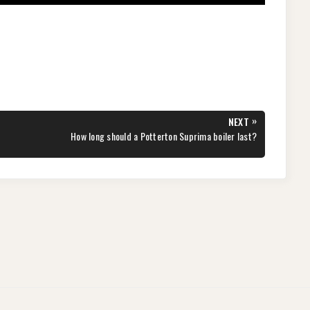
»
NEXT
NEXT
How long should a Potterton Suprima boiler last?
POST: