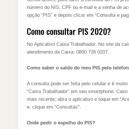
t
s
l
h
número do NIS, CPF ou e-mail e a senha de ace
d
s
t
e
a
opção “PIS” e depois clicar em “Consulta e pa
I
A
g
r
n
Como consultar PIS 2020?
p
r
e
p
a
No Aplicativo Caixa Trabalhador. No site da ca
m
atendimento da Caixa: 0800 726 0207.
Como saber o saldo do meu PIS pelo telefo
A consulta pode ser feita pelo celular e é muito
“Caixa Trabalhador” em seu smartphone. Caso j
mais recente; abra o aplicativo e toque em “Ac
e, clique em “Consultas”.
Onde pedir o espelho do PIS?