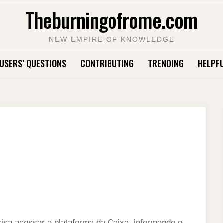
Theburningofrome.com
NEW EMPIRE OF KNOWLEDGE
USERS’ QUESTIONS
CONTRIBUTING
TRENDING
HELPFU
cisa acessar a plataforma da Caixa, informando o