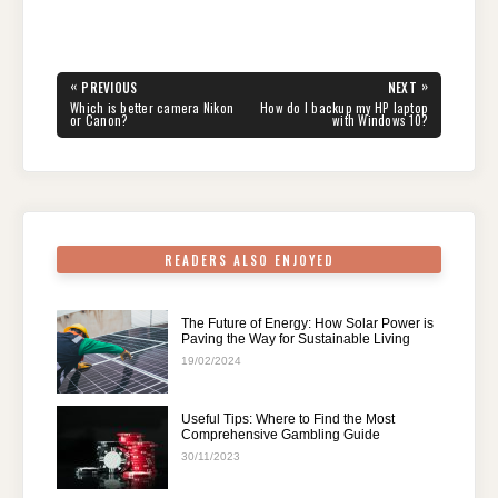
a
wi
nt
e
n
h
el
h
c
tt
er
d
k
at
e
ar
e
er
e
di
e
s
gr
e
Post
«
»
PREVIOUS
NEXT
navigation
b
st
t
dI
A
a
PREVIOUS
NEXT
Which is better camera Nikon
How do I backup my HP laptop
POST:
POST:
or Canon?
with Windows 10?
o
n
p
m
o
p
k
READERS ALSO ENJOYED
The Future of Energy: How Solar Power is
Paving the Way for Sustainable Living
19/02/2024
Useful Tips: Where to Find the Most
Comprehensive Gambling Guide
30/11/2023