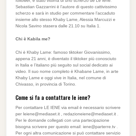
follower, è stato vittima di uno scherzo de Le Iene.
Sebastian Gazzarrini è l’autore di questo cattivissimo
scherzo e sarà in studio per commentare l’accaduto
insieme allo stesso Khaby Lame, Alessia Marcuzzi e
Nicola Savino stasera dalle 21.10 su Italia 1.
Chi è Kabila me?
Chi è Khaby Lame: famoso tiktoker Giovanissimo,
appena 21 anni, è diventato il tiktoker più conosciuto
in Italia e l’italiano più seguito sul social dedicato ai
video. Il suo nome completo è Khabane Lame, in arte
Khaby Lame e oggi vive in Italia, nel comune di
Chivasso, in provincia di Torino.
Come si fa a contattare le iene?
Per contattare LE IENE via email è necessario scrivere
per
leiene@mediaset.it
,
redazioneiene@mediaset.it
.
Per le domande collegati con una partecipazione
bisogna scrivere per questo email:
iene@parterre.tv
.
Per ogni altra comunicazione si può contattare servizio