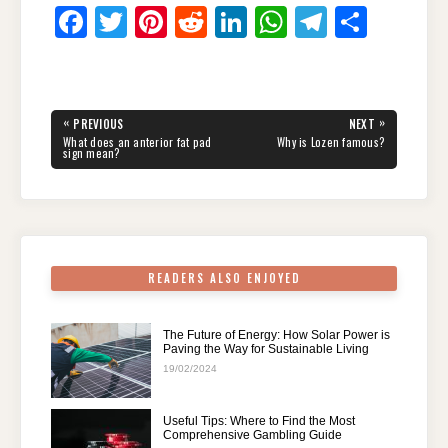
F
T
Pi
R
Li
W
T
S
a
wi
nt
e
n
h
el
h
c
tt
er
d
k
at
e
ar
e
er
e
di
e
s
gr
e
Post
«
»
PREVIOUS
NEXT
navigation
b
st
t
dI
A
a
PREVIOUS
NEXT
What does an anterior fat pad
Why is Lozen famous?
POST:
POST:
sign mean?
o
n
p
m
o
p
k
READERS ALSO ENJOYED
The Future of Energy: How Solar Power is
Paving the Way for Sustainable Living
19/02/2024
Useful Tips: Where to Find the Most
Comprehensive Gambling Guide